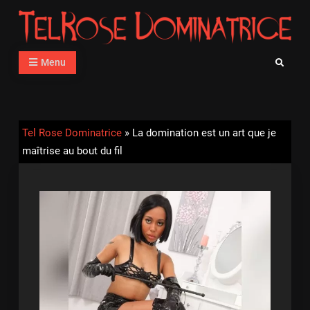
Skip
to
content
Tel Rose Dominatrice
Téléphone Rose avec des Femmes Dominatrices
Menu
Search
Tel Rose Dominatrice
»
La domination est un art que je
maîtrise au bout du fil