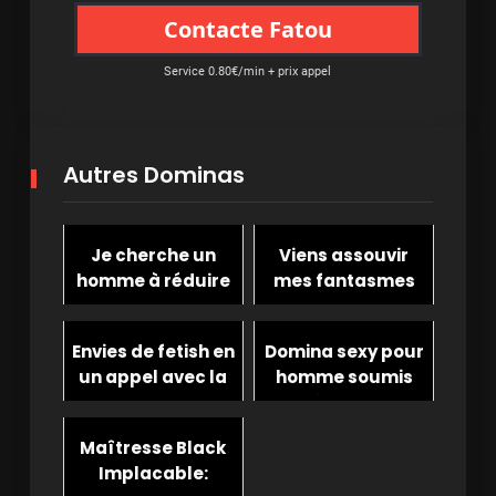
Contacte Fatou
Service 0.80€/min + prix appel
Autres Dominas
Je cherche un
Viens assouvir
homme à réduire
mes fantasmes
en esclave sexuel
de money slave
au téléphone
Envies de fetish en
Domina sexy pour
un appel avec la
homme soumis
domina Lucy
obéissant et
servile
Maîtresse Black
Implacable: