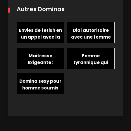
Autres Dominas
Envies de fetish en
Dial autoritaire
un appel avec la
avec une femme
domina Lucy
stricte : une
expérience
Maitresse
Femme
inoubliable
Exigeante :
tyrannique qui
Numéro Direct
adore maltraiter
Téléphone Rose
les mecs
Domina sexy pour
Dominatrice
homme soumis
obéissant et
servile