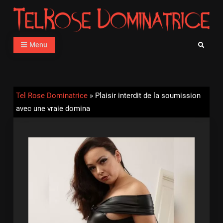
Skip
to
content
Tel Rose Dominatrice
Téléphone Rose avec des Femmes Dominatrices
Menu
Search
Tel Rose Dominatrice
»
Plaisir interdit de la soumission
avec une vraie domina